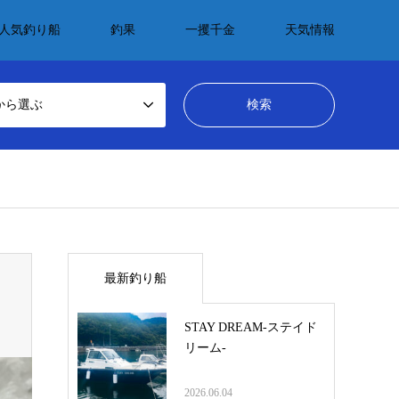
人気釣り船
釣果
一攫千金
天気情報
から選ぶ
最新釣り船
STAY DREAM-ステイド
リーム-
2026.06.04