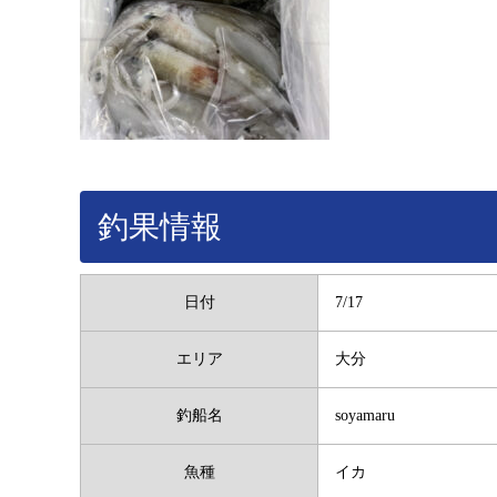
釣果情報
日付
7/17
エリア
大分
釣船名
soyamaru
魚種
イカ