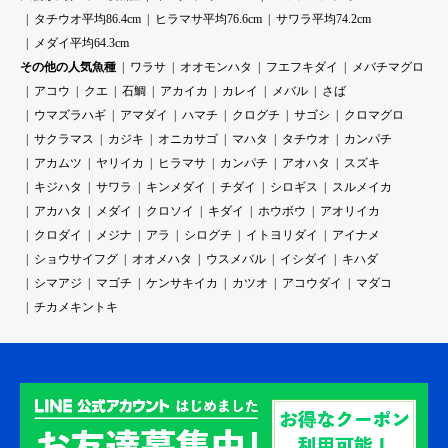
タチウオ平均86.4cm
ヒラマサ平均76.6cm
サワラ平均74.2cm
メダイ平均64.3cm
その他の人気魚種
ワラサ
オオモンハタ
フエフキダイ
メバチマグロ
アコウ
クエ
石鯛
アカイカ
カレイ
メバル
さば
ウマズラハギ
アマダイ
ハマチ
クログチ
サゴシ
クロマグロ
サクラマス
カジキ
オニカサゴ
マハタ
タチウオ
カンパチ
アカムツ
ヤリイカ
ヒラマサ
カンパチ
アオハタ
スズキ
キジハタ
サワラ
キンメダイ
チダイ
シロギス
スルメイカ
アカハタ
メダイ
クロソイ
キダイ
ホウボウ
アオリイカ
クロダイ
メジナ
アラ
シログチ
イトヨリダイ
アイナメ
ショウサイフグ
オオメハタ
ウスメバル
イシダイ
キハダ
シマアジ
マゴチ
ケンサキイカ
カツオ
アコウダイ
マダコ
チカメキントキ