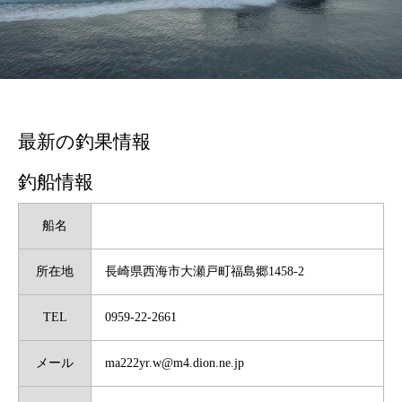
最新の釣果情報
釣船情報
船名
所在地
長崎県西海市大瀬戸町福島郷1458-2
TEL
0959-22-2661
メール
ma222yr.w@m4.dion.ne.jp