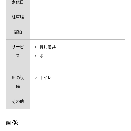
定休日
駐車場
宿泊
サービ
貸し道具
ス
氷
船の設
トイレ
備
その他
画像