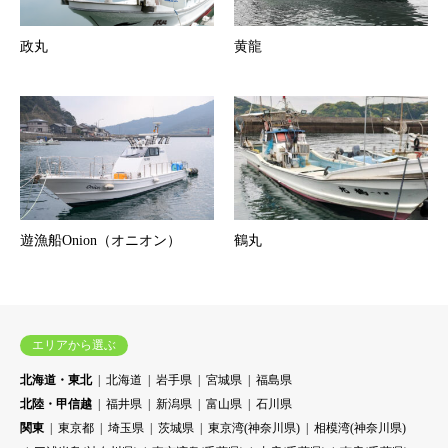
政丸
黄龍
遊漁船Onion（オニオン）
鶴丸
エリアから選ぶ
北海道・東北
北海道
岩手県
宮城県
福島県
北陸・甲信越
福井県
新潟県
富山県
石川県
関東
東京都
埼玉県
茨城県
東京湾(神奈川県)
相模湾(神奈川県)