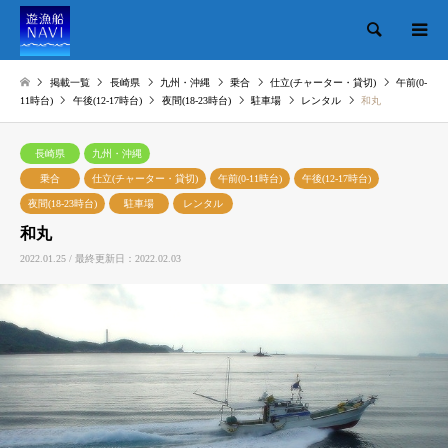
検索
掲載一覧
長崎県
九州・沖縄
乗合
仕立(チャーター・貸切)
午前(0-
11時台)
午後(12-17時台)
夜間(18-23時台)
駐車場
レンタル
和丸
長崎県
九州・沖縄
乗合
仕立(チャーター・貸切)
午前(0-11時台)
午後(12-17時台)
夜間(18-23時台)
駐車場
レンタル
和丸
2022.01.25 / 最終更新日：2022.02.03