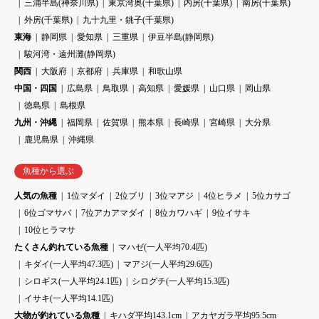
三浦半島(神奈川県)
東京湾奥(千葉県)
内房(千葉県)
南房(千葉県)
外房(千葉県)
九十九里・銚子(千葉県)
東海
静岡県
愛知県
三重県
伊豆半島(静岡県)
駿河湾・遠州灘(静岡県)
関西
大阪府
京都府
兵庫県
和歌山県
中国・四国
広島県
鳥取県
高知県
愛媛県
山口県
岡山県
徳島県
島根県
九州・沖縄
福岡県
佐賀県
熊本県
長崎県
宮崎県
大分県
鹿児島県
沖縄県
魚種から選ぶ
人気の魚種
1位マダイ
2位ブリ
3位マアジ
4位ヒラメ
5位カサゴ
6位ゴマサバ
7位アカアマダイ
8位カワハギ
9位イサキ
10位ヒラマサ
たくさん釣れている魚種
マハゼ(一人平均70.4匹)
キダイ(一人平均47.3匹)
マアジ(一人平均29.6匹)
シロギス(一人平均24.1匹)
シログチ(一人平均15.3匹)
イサキ(一人平均14.1匹)
大物が釣れている魚種
キハダ平均143.1cm
アカヤガラ平均95.5cm