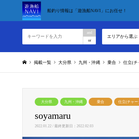
船釣り情報は「遊漁船NAVI」にお任せ！
and
エリアから選ぶ
or
掲載一覧
大分県
九州・沖縄
乗合
仕立(チ
大分県
九州・沖縄
乗合
仕立(チャー
soyamaru
2022.01.22 / 最終更新日：2022.02.03