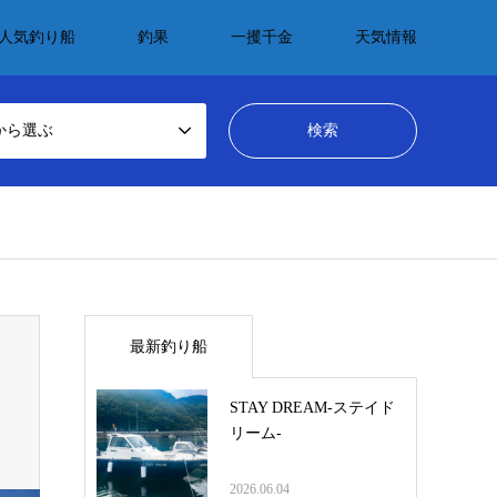
人気釣り船
釣果
一攫千金
天気情報
から選ぶ
最新釣り船
STAY DREAM-ステイド
リーム-
2026.06.04