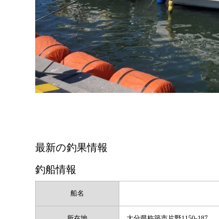
最新の釣果情報
釣船情報
船名
所在地
大分県杵築市片野1150-187