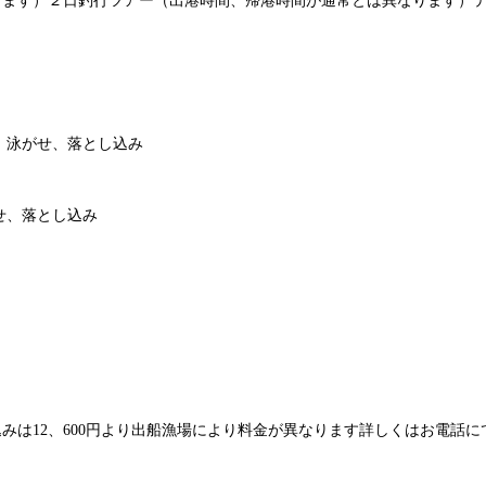
ります）２日釣行ツアー（出港時間、帰港時間が通常とは異なります）
、泳がせ、落とし込み
せ、落とし込み
）
込みは12、600円より出船漁場により料金が異なります詳しくはお電話に