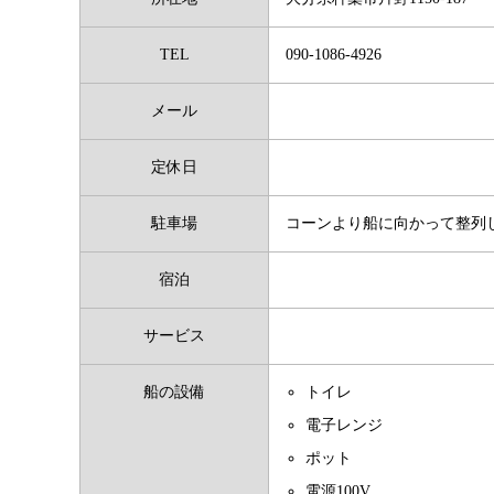
TEL
090-1086-4926
メール
定休日
駐車場
コーンより船に向かって整列
宿泊
サービス
船の設備
トイレ
電子レンジ
ポット
電源100V