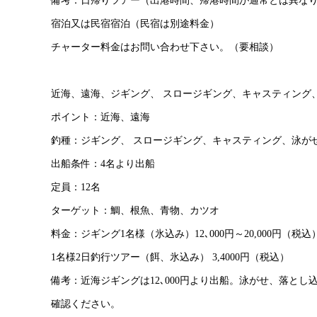
備考：日帰りツアー（出港時間、帰港時間が通常とは異な
宿泊又は民宿宿泊（民宿は別途料金）
チャーター料金はお問い合わせ下さい。（要相談）
近海、遠海、ジギング、 スロージギング、キャスティング
ポイント：近海、遠海
釣種：ジギング、 スロージギング、キャスティング、泳が
出船条件：4名より出船
定員：12名
ターゲット：鯛、根魚、青物、カツオ
料金：ジギング1名様（氷込み）12､000円～20,000円（税込
1名様2日釣行ツアー（餌、氷込み） 3,4000円（税込）
備考：近海ジギングは12､000円より出船。泳がせ、落とし
確認ください。