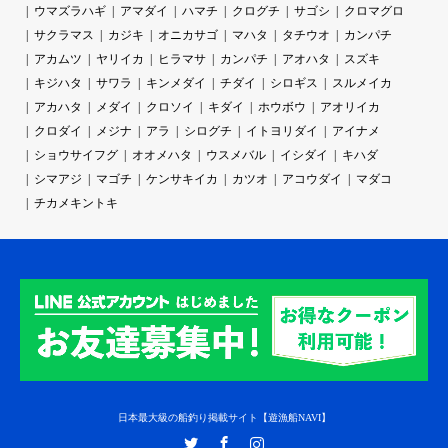
ウマズラハギ
アマダイ
ハマチ
クログチ
サゴシ
クロマグロ
サクラマス
カジキ
オニカサゴ
マハタ
タチウオ
カンパチ
アカムツ
ヤリイカ
ヒラマサ
カンパチ
アオハタ
スズキ
キジハタ
サワラ
キンメダイ
チダイ
シロギス
スルメイカ
アカハタ
メダイ
クロソイ
キダイ
ホウボウ
アオリイカ
クロダイ
メジナ
アラ
シログチ
イトヨリダイ
アイナメ
ショウサイフグ
オオメハタ
ウスメバル
イシダイ
キハダ
シマアジ
マゴチ
ケンサキイカ
カツオ
アコウダイ
マダコ
チカメキントキ
日本最大級の船釣り掲載サイト【遊漁船NAVI】
Twitter
Facebook
Instagram