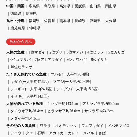
中国・四国
広島県
鳥取県
高知県
愛媛県
山口県
岡山県
徳島県
島根県
九州・沖縄
福岡県
佐賀県
熊本県
長崎県
宮崎県
大分県
鹿児島県
沖縄県
魚種から選ぶ
人気の魚種
1位マダイ
2位ブリ
3位マアジ
4位ヒラメ
5位カサゴ
6位ゴマサバ
7位アカアマダイ
8位カワハギ
9位イサキ
10位ヒラマサ
たくさん釣れている魚種
マハゼ(一人平均70.4匹)
キダイ(一人平均47.3匹)
マアジ(一人平均29.6匹)
シロギス(一人平均24.1匹)
シログチ(一人平均15.3匹)
イサキ(一人平均14.1匹)
大物が釣れている魚種
キハダ平均143.1cm
アカヤガラ平均95.5cm
タチウオ平均86.4cm
ヒラマサ平均76.6cm
サワラ平均74.2cm
メダイ平均64.3cm
その他の人気魚種
ワラサ
オオモンハタ
フエフキダイ
メバチマグロ
アコウ
クエ
石鯛
アカイカ
カレイ
メバル
さば