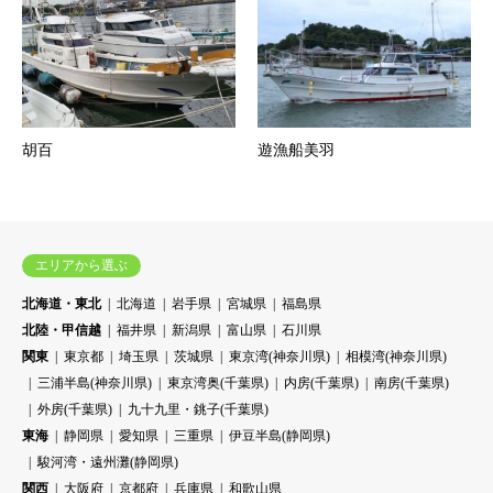
胡百
遊漁船美羽
エリアから選ぶ
北海道・東北
北海道
岩手県
宮城県
福島県
北陸・甲信越
福井県
新潟県
富山県
石川県
関東
東京都
埼玉県
茨城県
東京湾(神奈川県)
相模湾(神奈川県)
三浦半島(神奈川県)
東京湾奥(千葉県)
内房(千葉県)
南房(千葉県)
外房(千葉県)
九十九里・銚子(千葉県)
東海
静岡県
愛知県
三重県
伊豆半島(静岡県)
駿河湾・遠州灘(静岡県)
関西
大阪府
京都府
兵庫県
和歌山県