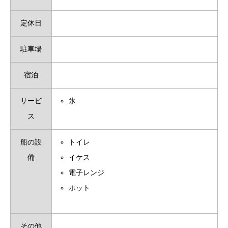
定休日
駐車場
宿泊
サービ
氷
ス
船の設
トイレ
備
イケス
電子レンジ
ポット
その他