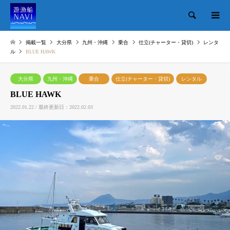
検索
掲載一覧
大分県
九州・沖縄
乗合
仕立(チャーター・貸切)
レンタ
ル
BLUE HAWK
大分県
九州・沖縄
乗合
仕立(チャーター・貸切)
レンタル
BLUE HAWK
2022.01.22 / 最終更新日：2022.02.03