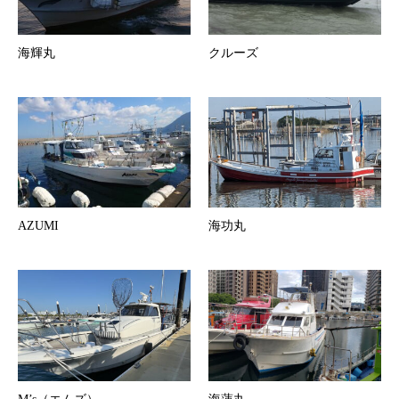
海輝丸
クルーズ
AZUMI
海功丸