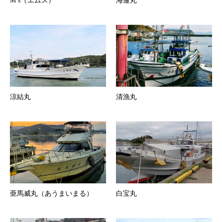
M’s（エムズ）
海蓮丸
涼結丸
清漁丸
亜馬威丸（あうまいまる）
白宝丸