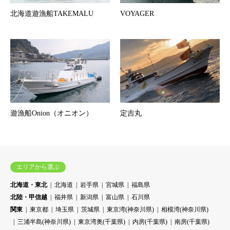
北海道遊漁船TAKEMALU
VOYAGER
遊漁船Onion（オニオン）
定吉丸
エリアから選ぶ
北海道・東北
北海道
岩手県
宮城県
福島県
北陸・甲信越
福井県
新潟県
富山県
石川県
関東
東京都
埼玉県
茨城県
東京湾(神奈川県)
相模湾(神奈川県)
三浦半島(神奈川県)
東京湾奥(千葉県)
内房(千葉県)
南房(千葉県)