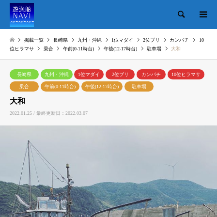
検索
掲載一覧
長崎県
九州・沖縄
1位マダイ
2位ブリ
カンパチ
10
位ヒラマサ
乗合
午前(0-11時台)
午後(12-17時台)
駐車場
大和
長崎県
九州・沖縄
1位マダイ
2位ブリ
カンパチ
10位ヒラマサ
乗合
午前(0-11時台)
午後(12-17時台)
駐車場
大和
2022.01.25 / 最終更新日：2022.03.07