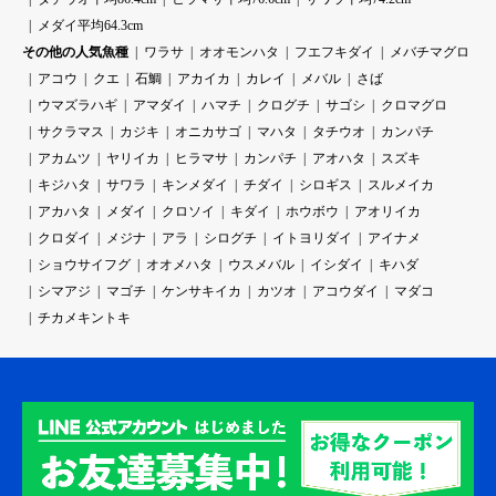
メダイ平均64.3cm
その他の人気魚種
ワラサ
オオモンハタ
フエフキダイ
メバチマグロ
アコウ
クエ
石鯛
アカイカ
カレイ
メバル
さば
ウマズラハギ
アマダイ
ハマチ
クログチ
サゴシ
クロマグロ
サクラマス
カジキ
オニカサゴ
マハタ
タチウオ
カンパチ
アカムツ
ヤリイカ
ヒラマサ
カンパチ
アオハタ
スズキ
キジハタ
サワラ
キンメダイ
チダイ
シロギス
スルメイカ
アカハタ
メダイ
クロソイ
キダイ
ホウボウ
アオリイカ
クロダイ
メジナ
アラ
シログチ
イトヨリダイ
アイナメ
ショウサイフグ
オオメハタ
ウスメバル
イシダイ
キハダ
シマアジ
マゴチ
ケンサキイカ
カツオ
アコウダイ
マダコ
チカメキントキ