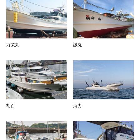
万栄丸
誠丸
胡百
海力