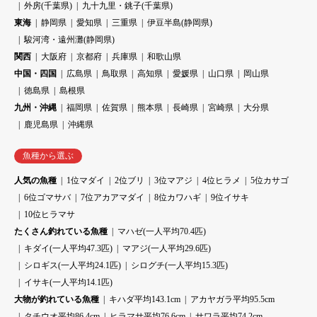
外房(千葉県)
九十九里・銚子(千葉県)
東海
静岡県
愛知県
三重県
伊豆半島(静岡県)
駿河湾・遠州灘(静岡県)
関西
大阪府
京都府
兵庫県
和歌山県
中国・四国
広島県
鳥取県
高知県
愛媛県
山口県
岡山県
徳島県
島根県
九州・沖縄
福岡県
佐賀県
熊本県
長崎県
宮崎県
大分県
鹿児島県
沖縄県
魚種から選ぶ
人気の魚種
1位マダイ
2位ブリ
3位マアジ
4位ヒラメ
5位カサゴ
6位ゴマサバ
7位アカアマダイ
8位カワハギ
9位イサキ
10位ヒラマサ
たくさん釣れている魚種
マハゼ(一人平均70.4匹)
キダイ(一人平均47.3匹)
マアジ(一人平均29.6匹)
シロギス(一人平均24.1匹)
シログチ(一人平均15.3匹)
イサキ(一人平均14.1匹)
大物が釣れている魚種
キハダ平均143.1cm
アカヤガラ平均95.5cm
タチウオ平均86.4cm
ヒラマサ平均76.6cm
サワラ平均74.2cm