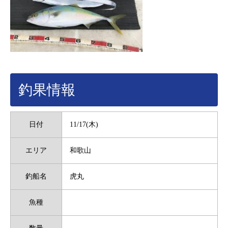
釣果情報
日付
11/17(木)
エリア
和歌山
釣船名
虎丸
魚種