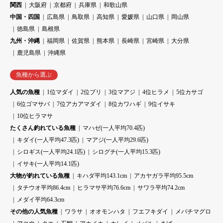
関西
大阪府
京都府
兵庫県
和歌山県
中国・四国
広島県
鳥取県
高知県
愛媛県
山口県
岡山県
徳島県
島根県
九州・沖縄
福岡県
佐賀県
熊本県
長崎県
宮崎県
大分県
鹿児島県
沖縄県
魚種から選ぶ
人気の魚種
1位マダイ
2位ブリ
3位マアジ
4位ヒラメ
5位カサゴ
6位ゴマサバ
7位アカアマダイ
8位カワハギ
9位イサキ
10位ヒラマサ
たくさん釣れている魚種
マハゼ(一人平均70.4匹)
キダイ(一人平均47.3匹)
マアジ(一人平均29.6匹)
シロギス(一人平均24.1匹)
シログチ(一人平均15.3匹)
イサキ(一人平均14.1匹)
大物が釣れている魚種
キハダ平均143.1cm
アカヤガラ平均95.5cm
タチウオ平均86.4cm
ヒラマサ平均76.6cm
サワラ平均74.2cm
メダイ平均64.3cm
その他の人気魚種
ワラサ
オオモンハタ
フエフキダイ
メバチマグロ