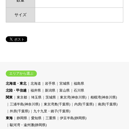
数量
サイズ
エリアから選ぶ
北海道・東北
北海道
岩手県
宮城県
福島県
北陸・甲信越
福井県
新潟県
富山県
石川県
関東
東京都
埼玉県
茨城県
東京湾(神奈川県)
相模湾(神奈川県)
三浦半島(神奈川県)
東京湾奥(千葉県)
内房(千葉県)
南房(千葉県)
外房(千葉県)
九十九里・銚子(千葉県)
東海
静岡県
愛知県
三重県
伊豆半島(静岡県)
駿河湾・遠州灘(静岡県)