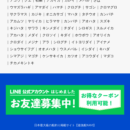
アコウ
クエ
石鯛
アカイカ
カレイ
メバル
さば
ウマズラハギ
アマダイ
ハマチ
クログチ
サゴシ
クロマグロ
サクラマス
カジキ
オニカサゴ
マハタ
タチウオ
カンパチ
アカムツ
ヤリイカ
ヒラマサ
カンパチ
アオハタ
スズキ
キジハタ
サワラ
キンメダイ
チダイ
シロギス
スルメイカ
アカハタ
メダイ
クロソイ
キダイ
ホウボウ
アオリイカ
クロダイ
メジナ
アラ
シログチ
イトヨリダイ
アイナメ
ショウサイフグ
オオメハタ
ウスメバル
イシダイ
キハダ
シマアジ
マゴチ
ケンサキイカ
カツオ
アコウダイ
マダコ
チカメキントキ
日本最大級の船釣り掲載サイト【遊漁船NAVI】