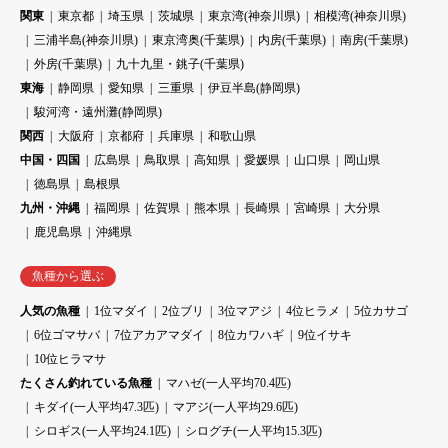
関東
東京都
埼玉県
茨城県
東京湾(神奈川県)
相模湾(神奈川県)
三浦半島(神奈川県)
東京湾奥(千葉県)
内房(千葉県)
南房(千葉県)
外房(千葉県)
九十九里・銚子(千葉県)
東海
静岡県
愛知県
三重県
伊豆半島(静岡県)
駿河湾・遠州灘(静岡県)
関西
大阪府
京都府
兵庫県
和歌山県
中国・四国
広島県
鳥取県
高知県
愛媛県
山口県
岡山県
徳島県
島根県
九州・沖縄
福岡県
佐賀県
熊本県
長崎県
宮崎県
大分県
鹿児島県
沖縄県
魚種から選ぶ
人気の魚種
1位マダイ
2位ブリ
3位マアジ
4位ヒラメ
5位カサゴ
6位ゴマサバ
7位アカアマダイ
8位カワハギ
9位イサキ
10位ヒラマサ
たくさん釣れている魚種
マハゼ(一人平均70.4匹)
キダイ(一人平均47.3匹)
マアジ(一人平均29.6匹)
シロギス(一人平均24.1匹)
シログチ(一人平均15.3匹)