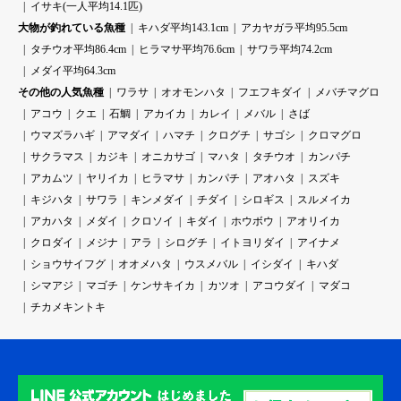
イサキ(一人平均14.1匹)
大物が釣れている魚種
キハダ平均143.1cm
アカヤガラ平均95.5cm
タチウオ平均86.4cm
ヒラマサ平均76.6cm
サワラ平均74.2cm
メダイ平均64.3cm
その他の人気魚種
ワラサ
オオモンハタ
フエフキダイ
メバチマグロ
アコウ
クエ
石鯛
アカイカ
カレイ
メバル
さば
ウマズラハギ
アマダイ
ハマチ
クログチ
サゴシ
クロマグロ
サクラマス
カジキ
オニカサゴ
マハタ
タチウオ
カンパチ
アカムツ
ヤリイカ
ヒラマサ
カンパチ
アオハタ
スズキ
キジハタ
サワラ
キンメダイ
チダイ
シロギス
スルメイカ
アカハタ
メダイ
クロソイ
キダイ
ホウボウ
アオリイカ
クロダイ
メジナ
アラ
シログチ
イトヨリダイ
アイナメ
ショウサイフグ
オオメハタ
ウスメバル
イシダイ
キハダ
シマアジ
マゴチ
ケンサキイカ
カツオ
アコウダイ
マダコ
チカメキントキ