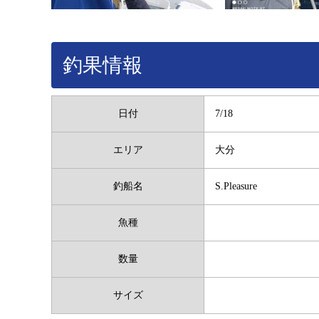
釣果情報
日付
7/18
エリア
大分
釣船名
S.Pleasure
魚種
数量
サイズ