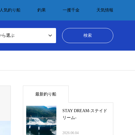
人気釣り船
釣果
一攫千金
天気情報
から選ぶ
最新釣り船
STAY DREAM-ステイド
リーム-
2026.06.04