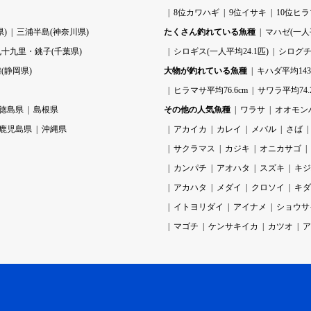
8位カワハギ
9位イサキ
10位ヒ
)
三浦半島(神奈川県)
たくさん釣れている魚種
マハゼ(一人平
九十九里・銚子(千葉県)
シロギス(一人平均24.1匹)
シログチ(
(静岡県)
大物が釣れている魚種
キハダ平均143.
ヒラマサ平均76.6cm
サワラ平均74.
徳島県
島根県
その他の人気魚種
ワラサ
オオモン
鹿児島県
沖縄県
アカイカ
カレイ
メバル
さば
サクラマス
カジキ
オニカサゴ
カンパチ
アオハタ
スズキ
キジ
アカハタ
メダイ
クロソイ
キダ
イトヨリダイ
アイナメ
ショウサ
マゴチ
ケンサキイカ
カツオ
ア