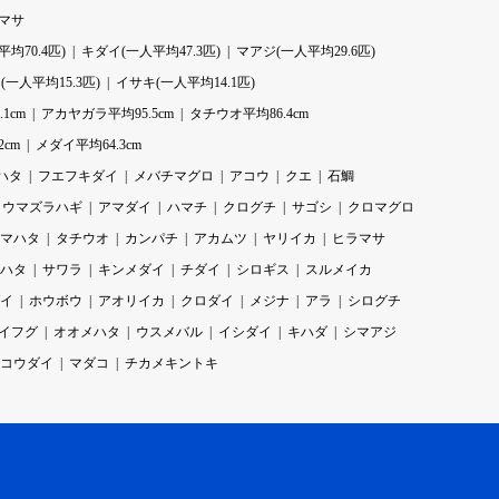
ラマサ
均70.4匹)
キダイ(一人平均47.3匹)
マアジ(一人平均29.6匹)
一人平均15.3匹)
イサキ(一人平均14.1匹)
1cm
アカヤガラ平均95.5cm
タチウオ平均86.4cm
2cm
メダイ平均64.3cm
ハタ
フエフキダイ
メバチマグロ
アコウ
クエ
石鯛
ウマズラハギ
アマダイ
ハマチ
クログチ
サゴシ
クロマグロ
マハタ
タチウオ
カンパチ
アカムツ
ヤリイカ
ヒラマサ
ハタ
サワラ
キンメダイ
チダイ
シロギス
スルメイカ
イ
ホウボウ
アオリイカ
クロダイ
メジナ
アラ
シログチ
イフグ
オオメハタ
ウスメバル
イシダイ
キハダ
シマアジ
コウダイ
マダコ
チカメキントキ