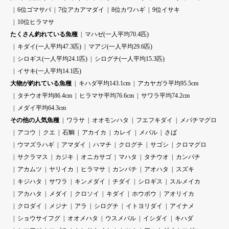
6位ゴマサバ
7位アカアマダイ
8位カワハギ
9位イサキ
10位ヒラマサ
たくさん釣れている魚種
マハゼ(一人平均70.4匹)
キダイ(一人平均47.3匹)
マアジ(一人平均29.6匹)
シロギス(一人平均24.1匹)
シログチ(一人平均15.3匹)
イサキ(一人平均14.1匹)
大物が釣れている魚種
キハダ平均143.1cm
アカヤガラ平均95.5cm
タチウオ平均86.4cm
ヒラマサ平均76.6cm
サワラ平均74.2cm
メダイ平均64.3cm
その他の人気魚種
ワラサ
オオモンハタ
フエフキダイ
メバチマグロ
アコウ
クエ
石鯛
アカイカ
カレイ
メバル
さば
ウマズラハギ
アマダイ
ハマチ
クログチ
サゴシ
クロマグロ
サクラマス
カジキ
オニカサゴ
マハタ
タチウオ
カンパチ
アカムツ
ヤリイカ
ヒラマサ
カンパチ
アオハタ
スズキ
キジハタ
サワラ
キンメダイ
チダイ
シロギス
スルメイカ
アカハタ
メダイ
クロソイ
キダイ
ホウボウ
アオリイカ
クロダイ
メジナ
アラ
シログチ
イトヨリダイ
アイナメ
ショウサイフグ
オオメハタ
ウスメバル
イシダイ
キハダ