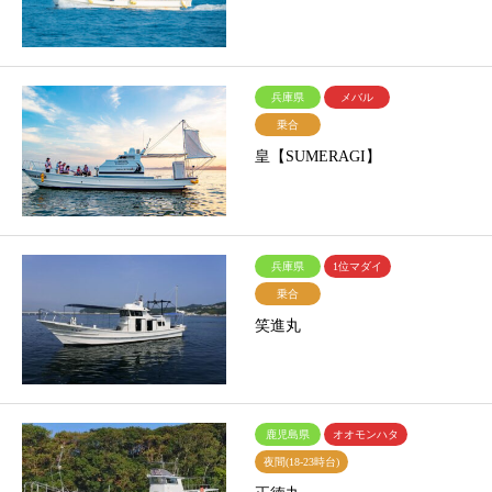
兵庫県
メバル
乗合
皇【SUMERAGI】
兵庫県
1位マダイ
乗合
笑進丸
鹿児島県
オオモンハタ
夜間(18-23時台)