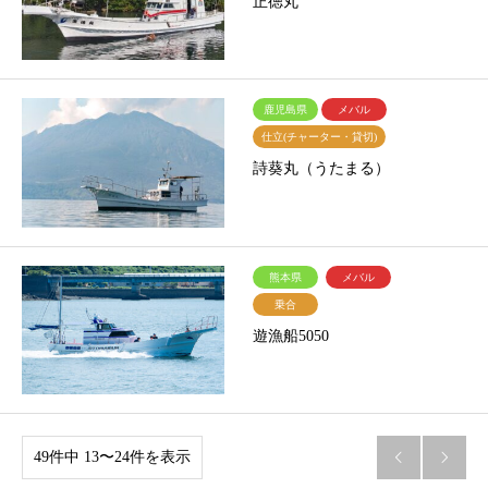
正徳丸
鹿児島県
メバル
仕立(チャーター・貸切)
詩葵丸（うたまる）
熊本県
メバル
乗合
遊漁船5050
49件中 13〜24件を表示

