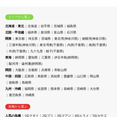
エリアから選ぶ
北海道・東北
北海道
岩手県
宮城県
福島県
北陸・甲信越
福井県
新潟県
富山県
石川県
関東
東京都
埼玉県
茨城県
東京湾(神奈川県)
相模湾(神奈川県)
三浦半島(神奈川県)
東京湾奥(千葉県)
内房(千葉県)
南房(千葉県)
外房(千葉県)
九十九里・銚子(千葉県)
東海
静岡県
愛知県
三重県
伊豆半島(静岡県)
駿河湾・遠州灘(静岡県)
関西
大阪府
京都府
兵庫県
和歌山県
中国・四国
広島県
鳥取県
高知県
愛媛県
山口県
岡山県
徳島県
島根県
九州・沖縄
福岡県
佐賀県
熊本県
長崎県
宮崎県
大分県
鹿児島県
沖縄県
魚種から選ぶ
人気の魚種
1位マダイ
2位ブリ
3位マアジ
4位ヒラメ
5位カサゴ