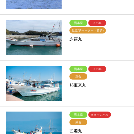
熊本県
メバル
仕立(チャーター・貸切)
夕霧丸
熊本県
メバル
乗合
18宝来丸
熊本県
オオモンハタ
乗合
乙姫丸