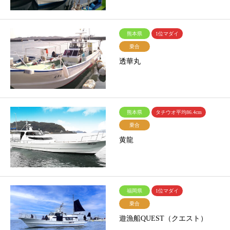
熊本県
1位マダイ
乗合
透華丸
熊本県
タチウオ平均86.4cm
乗合
黄龍
福岡県
1位マダイ
乗合
遊漁船QUEST（クエスト）