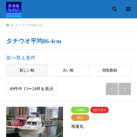
検索
タチウオ平均86.4cm
タチウオ平均86.4cm
並べ替え条件
新しい順
古い順
閲覧数順
49件中 13〜24件を表示


兵庫県
1位マダイ
乗合
海蓮丸