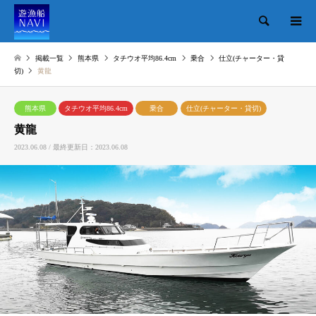
検索
掲載一覧
熊本県
タチウオ平均86.4cm
乗合
仕立(チャーター・貸
切)
黄龍
熊本県
タチウオ平均86.4cm
乗合
仕立(チャーター・貸切)
黄龍
2023.06.08 / 最終更新日：2023.06.08