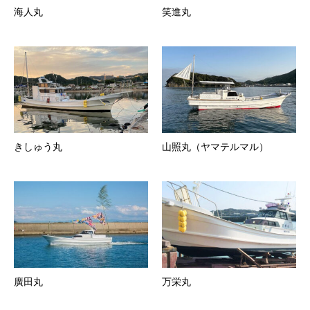
海人丸
笑進丸
きしゅう丸
山照丸（ヤマテルマル）
廣田丸
万栄丸