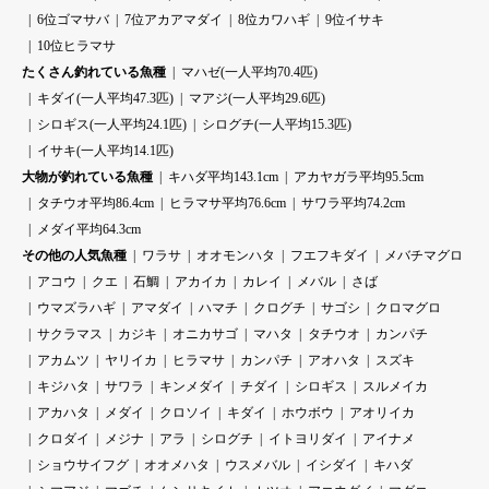
6位ゴマサバ
7位アカアマダイ
8位カワハギ
9位イサキ
10位ヒラマサ
たくさん釣れている魚種
マハゼ(一人平均70.4匹)
キダイ(一人平均47.3匹)
マアジ(一人平均29.6匹)
シロギス(一人平均24.1匹)
シログチ(一人平均15.3匹)
イサキ(一人平均14.1匹)
大物が釣れている魚種
キハダ平均143.1cm
アカヤガラ平均95.5cm
タチウオ平均86.4cm
ヒラマサ平均76.6cm
サワラ平均74.2cm
メダイ平均64.3cm
その他の人気魚種
ワラサ
オオモンハタ
フエフキダイ
メバチマグロ
アコウ
クエ
石鯛
アカイカ
カレイ
メバル
さば
ウマズラハギ
アマダイ
ハマチ
クログチ
サゴシ
クロマグロ
サクラマス
カジキ
オニカサゴ
マハタ
タチウオ
カンパチ
アカムツ
ヤリイカ
ヒラマサ
カンパチ
アオハタ
スズキ
キジハタ
サワラ
キンメダイ
チダイ
シロギス
スルメイカ
アカハタ
メダイ
クロソイ
キダイ
ホウボウ
アオリイカ
クロダイ
メジナ
アラ
シログチ
イトヨリダイ
アイナメ
ショウサイフグ
オオメハタ
ウスメバル
イシダイ
キハダ