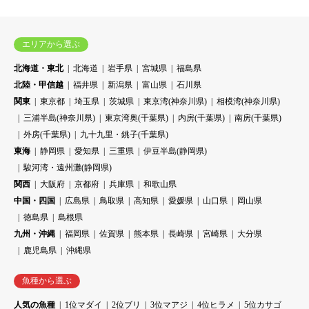
エリアから選ぶ
北海道・東北
北海道
岩手県
宮城県
福島県
北陸・甲信越
福井県
新潟県
富山県
石川県
関東
東京都
埼玉県
茨城県
東京湾(神奈川県)
相模湾(神奈川県)
三浦半島(神奈川県)
東京湾奥(千葉県)
内房(千葉県)
南房(千葉県)
外房(千葉県)
九十九里・銚子(千葉県)
東海
静岡県
愛知県
三重県
伊豆半島(静岡県)
駿河湾・遠州灘(静岡県)
関西
大阪府
京都府
兵庫県
和歌山県
中国・四国
広島県
鳥取県
高知県
愛媛県
山口県
岡山県
徳島県
島根県
九州・沖縄
福岡県
佐賀県
熊本県
長崎県
宮崎県
大分県
鹿児島県
沖縄県
魚種から選ぶ
人気の魚種
1位マダイ
2位ブリ
3位マアジ
4位ヒラメ
5位カサゴ