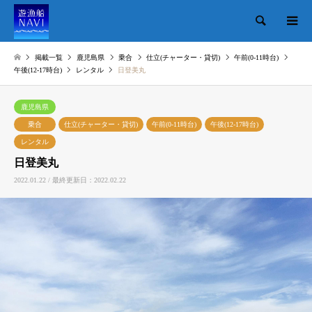
検索
掲載一覧
鹿児島県
乗合
仕立(チャーター・貸切)
午前(0-11時台)
午後(12-17時台)
レンタル
日登美丸
鹿児島県
乗合
仕立(チャーター・貸切)
午前(0-11時台)
午後(12-17時台)
レンタル
日登美丸
2022.01.22 / 最終更新日：2022.02.22