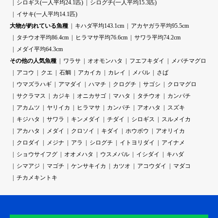
シロギス(一人平均24.1匹)
シログチ(一人平均15.3匹)
イサキ(一人平均14.1匹)
大物が釣れている魚種
キハダ平均143.1cm
アカヤガラ平均95.5cm
タチウオ平均86.4cm
ヒラマサ平均76.6cm
サワラ平均74.2cm
メダイ平均64.3cm
その他の人気魚種
ワラサ
オオモンハタ
フエフキダイ
メバチマグロ
アコウ
クエ
石鯛
アカイカ
カレイ
メバル
さば
ウマズラハギ
アマダイ
ハマチ
クログチ
サゴシ
クロマグロ
サクラマス
カジキ
オニカサゴ
マハタ
タチウオ
カンパチ
アカムツ
ヤリイカ
ヒラマサ
カンパチ
アオハタ
スズキ
キジハタ
サワラ
キンメダイ
チダイ
シロギス
スルメイカ
アカハタ
メダイ
クロソイ
キダイ
ホウボウ
アオリイカ
クロダイ
メジナ
アラ
シログチ
イトヨリダイ
アイナメ
ショウサイフグ
オオメハタ
ウスメバル
イシダイ
キハダ
シマアジ
マゴチ
ケンサキイカ
カツオ
アコウダイ
マダコ
チカメキントキ