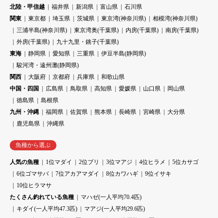
北陸・甲信越
福井県
新潟県
富山県
石川県
関東
東京都
埼玉県
茨城県
東京湾(神奈川県)
相模湾(神奈川県)
三浦半島(神奈川県)
東京湾奥(千葉県)
内房(千葉県)
南房(千葉県)
外房(千葉県)
九十九里・銚子(千葉県)
東海
静岡県
愛知県
三重県
伊豆半島(静岡県)
駿河湾・遠州灘(静岡県)
関西
大阪府
京都府
兵庫県
和歌山県
中国・四国
広島県
鳥取県
高知県
愛媛県
山口県
岡山県
徳島県
島根県
九州・沖縄
福岡県
佐賀県
熊本県
長崎県
宮崎県
大分県
鹿児島県
沖縄県
魚種から選ぶ
人気の魚種
1位マダイ
2位ブリ
3位マアジ
4位ヒラメ
5位カサゴ
6位ゴマサバ
7位アカアマダイ
8位カワハギ
9位イサキ
10位ヒラマサ
たくさん釣れている魚種
マハゼ(一人平均70.4匹)
キダイ(一人平均47.3匹)
マアジ(一人平均29.6匹)