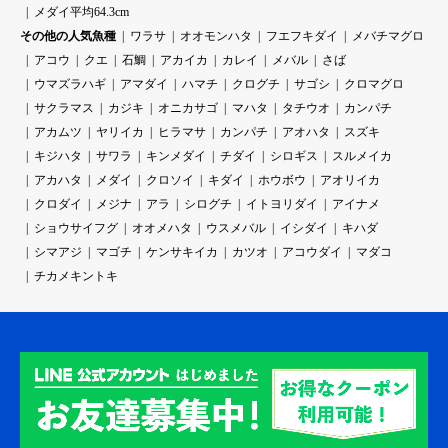
メダイ平均64.3cm
その他の人気魚種
ワラサ
オオモンハタ
フエフキダイ
メバチマグロ
アコウ
クエ
石鯛
アカイカ
カレイ
メバル
さば
ウマズラハギ
アマダイ
ハマチ
クログチ
サゴシ
クロマグロ
サクラマス
カジキ
オニカサゴ
マハタ
タチウオ
カンパチ
アカムツ
ヤリイカ
ヒラマサ
カンパチ
アオハタ
スズキ
キジハタ
サワラ
キンメダイ
チダイ
シロギス
スルメイカ
アカハタ
メダイ
クロソイ
キダイ
ホウボウ
アオリイカ
クロダイ
メジナ
アラ
シログチ
イトヨリダイ
アイナメ
ショウサイフグ
オオメハタ
ウスメバル
イシダイ
キハダ
シマアジ
マゴチ
ケンサキイカ
カツオ
アコウダイ
マダコ
チカメキントキ