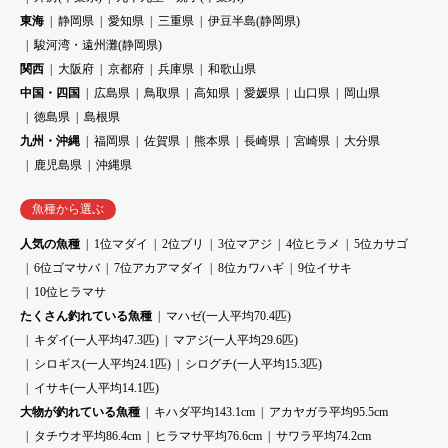
東海
静岡県
愛知県
三重県
伊豆半島(静岡県)
駿河湾・遠州灘(静岡県)
関西
大阪府
京都府
兵庫県
和歌山県
中国・四国
広島県
鳥取県
高知県
愛媛県
山口県
岡山県
徳島県
島根県
九州・沖縄
福岡県
佐賀県
熊本県
長崎県
宮崎県
大分県
鹿児島県
沖縄県
魚種から選ぶ
人気の魚種
1位マダイ
2位ブリ
3位マアジ
4位ヒラメ
5位カサゴ
6位ゴマサバ
7位アカアマダイ
8位カワハギ
9位イサキ
10位ヒラマサ
たくさん釣れている魚種
マハゼ(一人平均70.4匹)
キダイ(一人平均47.3匹)
マアジ(一人平均29.6匹)
シロギス(一人平均24.1匹)
シログチ(一人平均15.3匹)
イサキ(一人平均14.1匹)
大物が釣れている魚種
キハダ平均143.1cm
アカヤガラ平均95.5cm
タチウオ平均86.4cm
ヒラマサ平均76.6cm
サワラ平均74.2cm