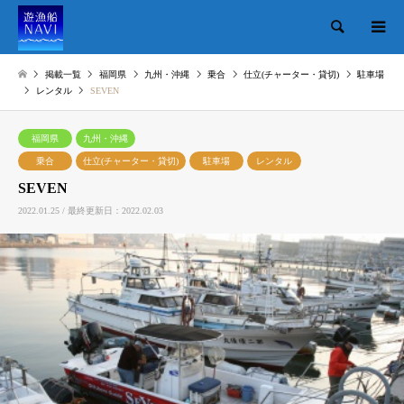
検索
掲載一覧
福岡県
九州・沖縄
乗合
仕立(チャーター・貸切)
駐車場
レンタル
SEVEN
福岡県
九州・沖縄
乗合
仕立(チャーター・貸切)
駐車場
レンタル
SEVEN
2022.01.25 / 最終更新日：2022.02.03