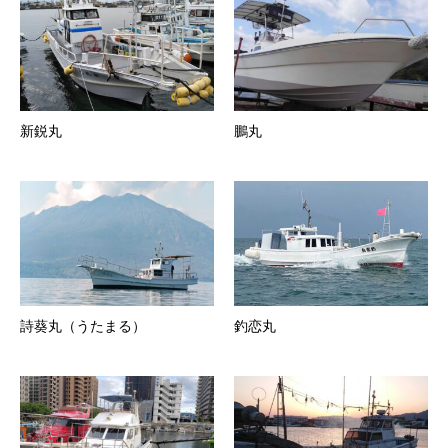
新鋭丸
鵬丸
詩葵丸（うたまる）
釣恋丸