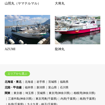
山照丸（ヤマテルマル）
大将丸
AZUMI
龍神丸
エリアから選ぶ
北海道・東北
北海道
岩手県
宮城県
福島県
北陸・甲信越
福井県
新潟県
富山県
石川県
関東
東京都
埼玉県
茨城県
東京湾(神奈川県)
相模湾(神奈川県)
三浦半島(神奈川県)
東京湾奥(千葉県)
内房(千葉県)
南房(千葉県)
外房(千葉県)
九十九里・銚子(千葉県)