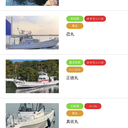
高知県
オオモンハタ
乗合
恋丸
鹿児島県
オオモンハタ
レンタル
正徳丸
広島県
メバル
乗合
真佐丸