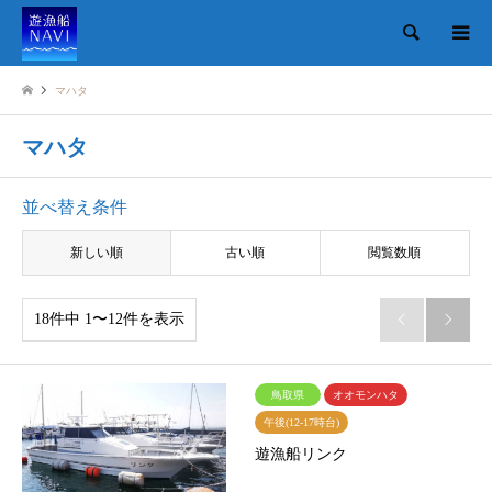
検索
マハタ
マハタ
並べ替え条件
新しい順
古い順
閲覧数順
18件中 1〜12件を表示


鳥取県
オオモンハタ
午後(12-17時台)
遊漁船リンク