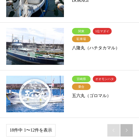
DORAGI
関東
1位マダイ
駐車場
八隆丸（ハチタカマル）
宮崎県
オオモンハタ
乗合
五六丸（ゴロマル）
18件中 1〜12件を表示

