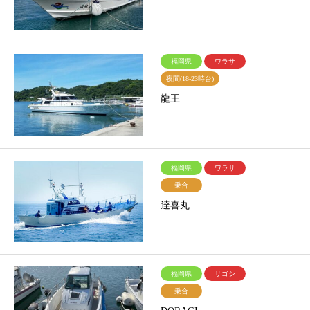
福岡県
ワラサ
夜間(18-23時台)
龍王
福岡県
ワラサ
乗合
逹喜丸
福岡県
サゴシ
乗合