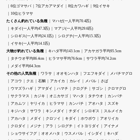
6位ゴマサバ
7位アカアマダイ
8位カワハギ
9位イサキ
10位ヒラマサ
たくさん釣れている魚種
マハゼ(一人平均70.4匹)
キダイ(一人平均47.3匹)
マアジ(一人平均29.6匹)
シロギス(一人平均24.1匹)
シログチ(一人平均15.3匹)
イサキ(一人平均14.1匹)
大物が釣れている魚種
キハダ平均143.1cm
アカヤガラ平均95.5cm
タチウオ平均86.4cm
ヒラマサ平均76.6cm
サワラ平均74.2cm
メダイ平均64.3cm
その他の人気魚種
ワラサ
オオモンハタ
フエフキダイ
メバチマグロ
アコウ
クエ
石鯛
アカイカ
カレイ
メバル
さば
ウマズラハギ
アマダイ
ハマチ
クログチ
サゴシ
クロマグロ
サクラマス
カジキ
オニカサゴ
マハタ
タチウオ
カンパチ
アカムツ
ヤリイカ
ヒラマサ
カンパチ
アオハタ
スズキ
キジハタ
サワラ
キンメダイ
チダイ
シロギス
スルメイカ
アカハタ
メダイ
クロソイ
キダイ
ホウボウ
アオリイカ
クロダイ
メジナ
アラ
シログチ
イトヨリダイ
アイナメ
ショウサイフグ
オオメハタ
ウスメバル
イシダイ
キハダ