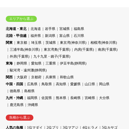
エリアから選ぶ
北海道・東北
北海道
岩手県
宮城県
福島県
北陸・甲信越
福井県
新潟県
富山県
石川県
関東
東京都
埼玉県
茨城県
東京湾(神奈川県)
相模湾(神奈川県)
三浦半島(神奈川県)
東京湾奥(千葉県)
内房(千葉県)
南房(千葉県)
外房(千葉県)
九十九里・銚子(千葉県)
東海
静岡県
愛知県
三重県
伊豆半島(静岡県)
駿河湾・遠州灘(静岡県)
関西
大阪府
京都府
兵庫県
和歌山県
中国・四国
広島県
鳥取県
高知県
愛媛県
山口県
岡山県
徳島県
島根県
九州・沖縄
福岡県
佐賀県
熊本県
長崎県
宮崎県
大分県
鹿児島県
沖縄県
魚種から選ぶ
人気の魚種
1位マダイ
2位ブリ
3位マアジ
4位ヒラメ
5位カサゴ