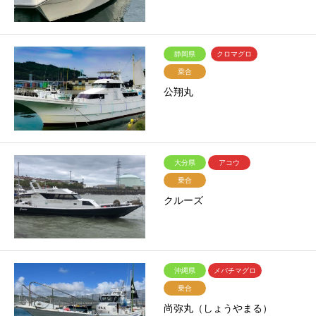
静岡県
クロマグロ
乗合
公翔丸
大分県
アコウ
乗合
クルーズ
沖縄県
メバチマグロ
乗合
尚弥丸（しょうやまる）